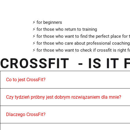
⚡️ for beginners
⚡️ for those who return to training
⚡️ for those who want to find the perfect place for
⚡️ for those who care about professional coaching
⚡️ for those who want to check if crossfit is right 
CROSSFIT - IS IT
Co to jest CrossFit?
Pyt
Czy tydzień próbny jest dobrym rozwiązaniem dla mnie?
Skoro trafiłeś na naszą stronę, to znaczy, że szu
Dlaczego CrossFit?
kameralnej atmosferze, jest dla Ciebie idealnym r
7 dni na wykorzystanie i 3 wspaniałe wizyty w nas
Celem programu CrossFit jest rozwijanie ogólnej s