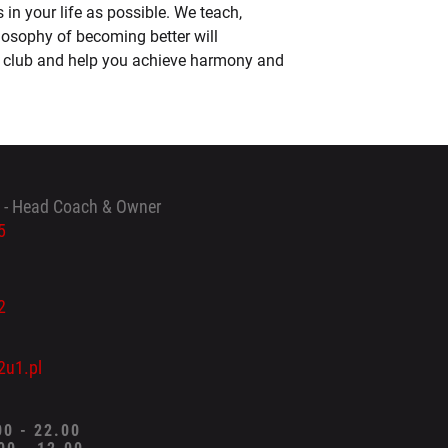
n your life as possible. We teach,
ilosophy of becoming better will
 club and help you achieve harmony and
 - Head Coach & Owner
5
2
2u1.pl
00 - 22.00