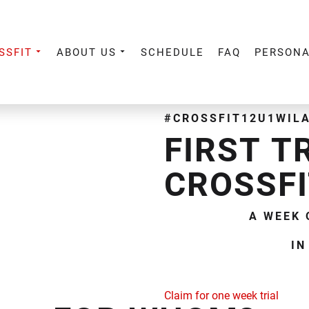
SSFIT
ABOUT US
SCHEDULE
FAQ
PERSONA
#CROSSFIT12U1WIL
FIRST T
CROSSF
A WEEK 
IN
Claim for one week trial