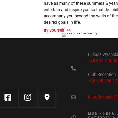
have as many of these summers & years i
entertain and inspire you so that the ph
accompany you beyond the walls of the
desired goals in life.
try yourself :>>
Łukasz Wysocki
+48 697 718 05
Club Reception
+48 508 096 17
biuro@crossfit1
MON - FRI 6.