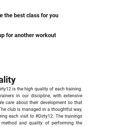
 każdym razem!
mowanym trenerem CrossFit, a klub jest oficjalną
ywania ćwiczeń. Dodatkowo pomagamy
 the best class for you
up for another workout
owskich i długoterminowych zobowiązań
lity
rty12 is the high quality of each training.
ainers in our discipline, with extensive
We care about their development so that
 The club is managed in a thoughtful way,
ing each visit to #Dirty12. The trainings
e method and quality of performing the