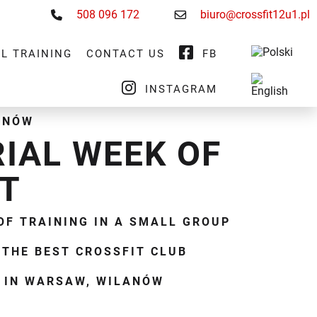
508 096 172
biuro@crossfit12u1.pl
L TRAINING
CONTACT US
FB
INSTAGRAM
ANÓW
RIAL WEEK OF
IT
OF TRAINING IN A SMALL GROUP
 THE BEST CROSSFIT CLUB
IN WARSAW, WILANÓW