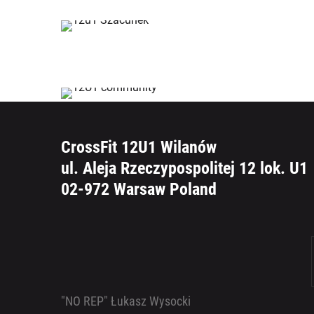
CrossFit 12U1 Wilanów
ul. Aleja Rzeczypospolitej 12 lok. U1
02-972 Warsaw Poland
"NO REP" Łukasz Wysocki