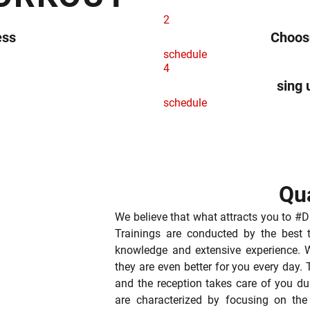
z tu nudy. Kochamy to, co robimy i dajemy z siebie wszystko za
 do szkolenia i rozwoju naszej kadry. Każdy z nich jest dyplo
2
tości. Dużą uwagę przykładamy do techniki i sposobu wykon
ess
Choose
kiwali maksimum efektów.
schedule
zpieczeństwo i maksymalny progres!
4
sing 
schedule
zo dobrzy. W związku z tym nie wymagamy od Was umów członk
Qua
We believe that what attracts you to #Di
Trainings are conducted by the best tr
knowledge and extensive experience. 
they are even better for you every day.
and the reception takes care of you dur
are characterized by focusing on th