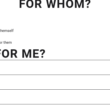
FOR WHOM?
 themself
for them
 FOR ME?
asz nas: Czym jest CrossFit? To my pytamy Ciebie: Co robisz ju
Serio! Po prostu przyjdź, zobacz, sprawdź i podejmij wyzwanie.
kasz dla siebie idealnego miejsca do trenowania – TYDZIEŃ PRÓB
ozwiązaniem.
zym klubie dadzą Ci dużą wiedzę i motywację na start. Tydzień 
prawności fizycznej. W trakcie godzinnego treningu dostajesz 