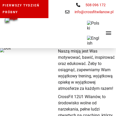
508 096 172
PIERWSZY TYDZIEŃ
info@crossfitwilanow.pl
PRÓBNY
Naszą misją jest Was
motywować, bawić, inspirować
oraz edukować. Żeby to
osiągnąć, zapewniamy Wam
wyjątkowy trening, wyjątkową
opiekę w wyjątkowej
atmosferze za każdym razem!
CrossFit 12U1 Wilanów, to
środowisko wolne od
narzekania, pełne ludzi
otwartych na coaching, którzy