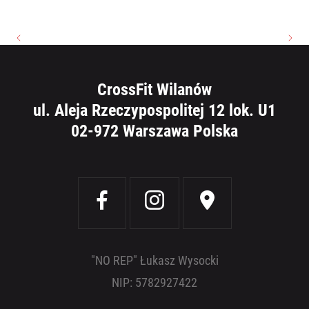
CrossFit Wilanów
ul. Aleja Rzeczypospolitej 12 lok. U1
02-972 Warszawa Polska
"NO REP" Łukasz Wysocki
NIP: 5782927422